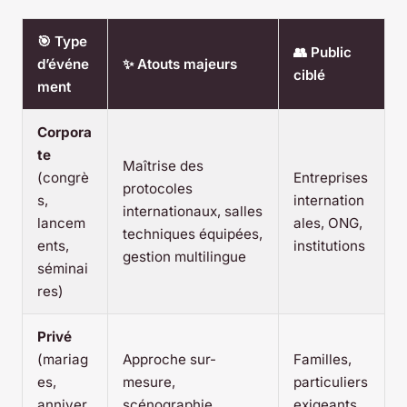
🎯 Type
👥 Public
d’événe
✨ Atouts majeurs
ciblé
ment
Corpora
te
Maîtrise des
(congrè
Entreprises
protocoles
s,
internation
internationaux, salles
lancem
ales, ONG,
techniques équipées,
ents,
institutions
gestion multilingue
séminai
res)
Privé
(mariag
Approche sur-
Familles,
es,
mesure,
particuliers
anniver
scénographie
exigeants,